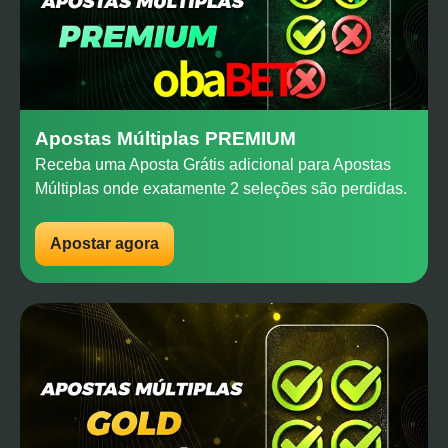
Apostas Múltiplas PREMIUM
Receba uma Aposta Grátis adicional para Apostas
Múltiplas onde exatamente 2 seleções são perdidas.
Apostar agora