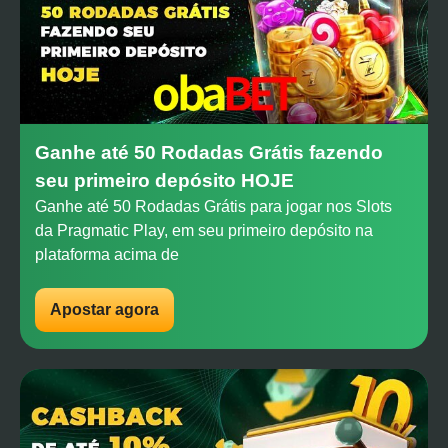
Ganhe até 50 Rodadas Grátis fazendo
seu primeiro depósito HOJE
Ganhe até 50 Rodadas Grátis para jogar nos Slots
da Pragmatic Play, em seu primeiro depósito na
plataforma acima de
Apostar agora