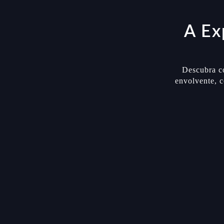
A Ex
Descubra co
envolvente, c