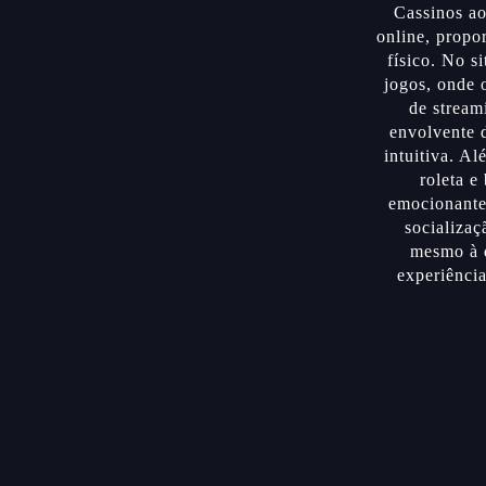
Cassinos ao
online, propo
físico. No s
jogos, onde 
de stream
envolvente d
intuitiva. A
roleta e
emocionante 
socializa
mesmo à d
experiênci