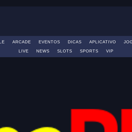
LE
ARCADE
EVENTOS
DICAS
APLICATIVO
JO
LIVE
NEWS
SLOTS
SPORTS
VIP