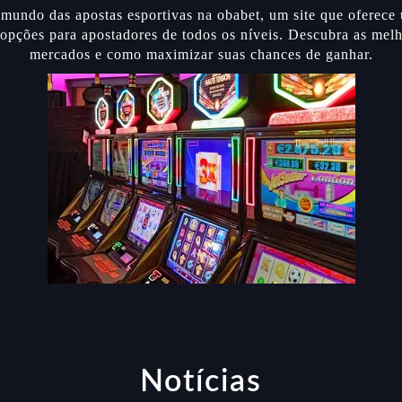
 mundo das apostas esportivas na obabet, um site que oferece
opções para apostadores de todos os níveis. Descubra as melh
mercados e como maximizar suas chances de ganhar.
Notícias