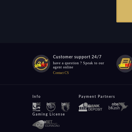
Customer support 24/7
have a question ? Speak to our
agent online
Contact CS
Info
Payment Partners
Gaming License