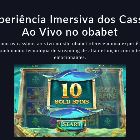
periência Imersiva dos Cas
Ao Vivo no obabet
mo os cassinos ao vivo no site obabet oferecem uma experiê
ombinando tecnologia de streaming de alta definição com inte
emocionantes.