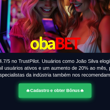
.7/5 no TrustPilot. Usuários como João Silva elo
 mil usuários ativos e um aumento de 20% ao mês
pecialistas da indústria também nos recomendam
🔥Cadastro e obter Bônus🔥