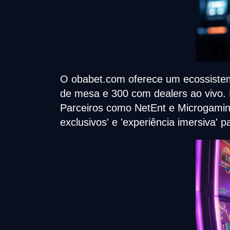
O obabet.com oferece um ecossistem
de mesa e 300 com dealers ao vivo. 
Parceiros como NetEnt e Microgamin
exclusivos' e 'experiência imersiva' p