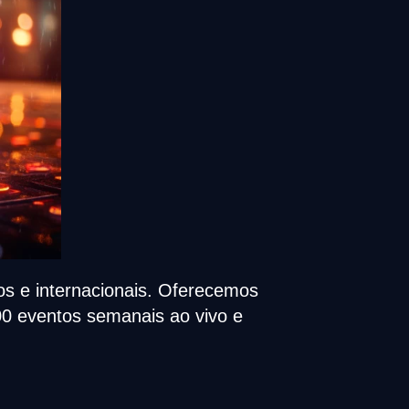
ros e internacionais. Oferecemos
00 eventos semanais ao vivo e