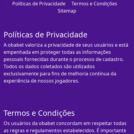
Políticas de Privacidade
Termos e Condições
Sitemap
Políticas de Privacidade
A obabet valoriza a privacidade de seus usuários e está
empenhada em proteger todas as informações
pessoais fornecidas durante o processo de cadastro.
Todos os dados coletados são utilizados
exclusivamente para fins de melhoria contínua da
experiência de nossos jogadores.
Termos e Condições
Os usuários da obabet concordam em respeitar todas
as regras e regulamentos estabelecidos. É importante