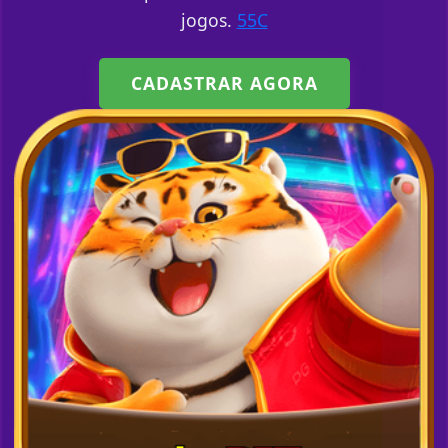
jogos.
55C
CADASTRAR AGORA