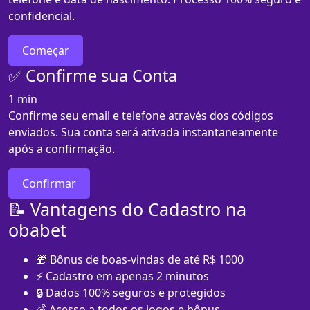
confidencial.
Começar
✅ Confirme sua Conta
1 min
Confirme seu email e telefone através dos códigos
enviados. Sua conta será ativada instantaneamente
após a confirmação.
Confirmar
📝 Vantagens do Cadastro na
obabet
🎁 Bônus de boas-vindas de até R$ 1000
⚡ Cadastro em apenas 2 minutos
🔒 Dados 100% seguros e protegidos
💰 Acesso a todos os jogos e bônus